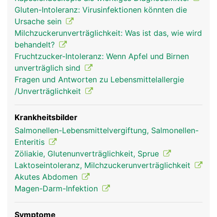
(Resorption) der Nährstoffe aus der Nahrung. Die
Gluten-Intoleranz: Virusinfektionen könnten die
Innenseite des Dünndarms ist faltig und besitzt
Ursache sein
unzählige kleine Ausstülpungen, die Darmzotten,
Milchzuckerunverträglichkeit: Was ist das, wie wird
wodurch die Resorptionsfläche stark vergrössert
behandelt?
wird. Die Nährstoffe gelangen über die
Fruchtzucker-Intoleranz: Wenn Apfel und Birnen
Darmschleimhaut ins Blut und werden über die
unverträglich sind
Pfortader zur Leber transportiert.
Fragen und Antworten zu Lebensmittelallergie
/Unverträglichkeit
Krankheitsbilder
Salmonellen-Lebensmittelvergiftung, Salmonellen-
Enteritis
Zöliakie, Glutenunverträglichkeit, Sprue
Laktoseintoleranz, Milchzuckerunverträglichkeit
Akutes Abdomen
Magen-Darm-Infektion
dünndarm frau
dünndarm mann
Symptome