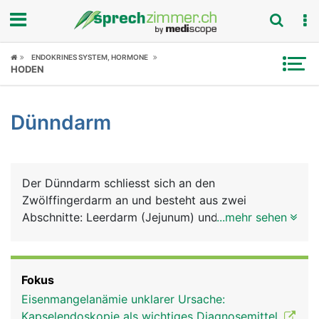
Fokus
ENDOKRINES SYSTEM, HORMONE
HODEN
Krankheitsbilder
Dünndarm
Symptome
Untersuchungen
Der Dünndarm schliesst sich an den
News
Zwölffingerdarm an und besteht aus zwei
Abschnitte: Leerdarm (Jejunum) und Krummdarm
...mehr sehen
Ratgeber
(Ileum). Mit ihren zahlreichen Windungen erreichen
sie eine Länge von insgesamt 6 Metern und
Rubriken
nehmen daher den meisten Platz im Bauchraum
Fokus
ein. Im Dünndarm findet die eigentliche Verdauung
Eisenmangelanämie unklarer Ursache:
statt, das heisst, die Aufspaltung und Aufnahme
Kapselendoskopie als wichtiges Diagnosemittel