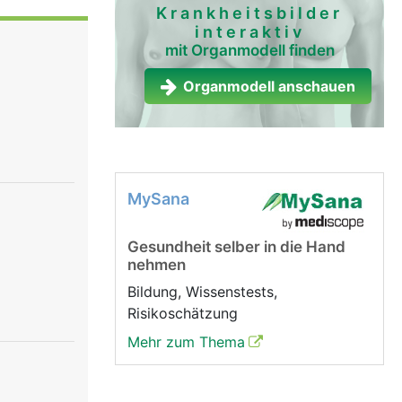
gsten
Krankheitsbilder
interaktiv
erven
mit Organmodell finden
liarden
sorgane)
Organmodell anschauen
m umsetzen.
he
er Arme
MySana
sitzt zwei
 der
Gesundheit selber in die Hand
chzeitige
nehmen
und
Bildung, Wissenstests,
ermitteln.
Risikoschätzung
enzellen
Mehr zum Thema
xone
Übertragung
tenstoffe