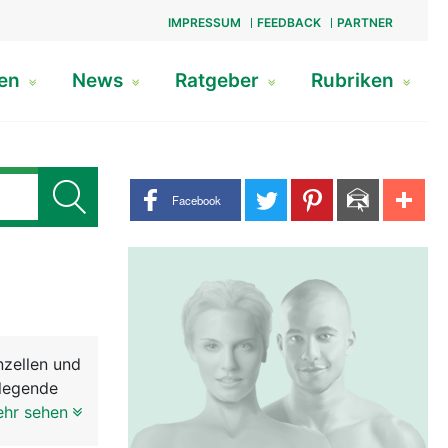
IMPRESSUM
FEEDBACK
PARTNER
gen
News
Ratgeber
Rubriken
Share buttons
Facebook
nzellen und
dlegende
e
ehr sehen
Das Gehirn