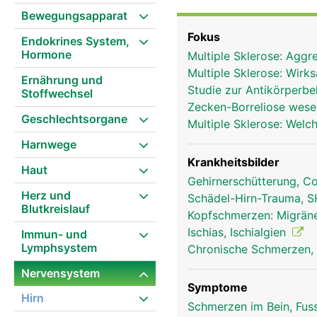
ist dabei die übergeord
Bewegungsapparat
Nervenbahnen - dem Rüc
Fokus
Endokrines System,
gehören zum peripheren
Hormone
Multiple Sklerose: Aggr
Nervenzellen, die alle
Multiple Sklerose: Wirk
erhalten, filtern, anal
Ernährung und
Studie zur Antikörperb
Stoffwechsel
Dabei werden von der Fu
Zecken-Borreliose wese
(somatische) und das un
Geschlechtsorgane
Multiple Sklerose: Welc
Nervensystem steuert a
Harnwege
und Beine. Das autonome
beeinflussbaren Körper
Krankheitsbilder
Haut
Anteile: den Sympathiku
Gehirnerschütterung, C
Herz und
Sympathikus wirkt aktiv
Schädel-Hirn-Trauma, S
Blutkreislauf
Drosselung der Verdauu
Kopfschmerzen: Migrän
Ruhezustand. Jede einz
Ischias, Ischialgien
Immun- und
mehrere Fortsätze, die 
Lymphsystem
Chronische Schmerzen, 
Alle Nervenzellen besi
Nervensystem
zu empfangen, aber nur 
Symptome
können über einen Meter
Hirn
Schmerzen im Bein, Fus
der Signale von einer a