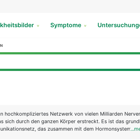
kheitsbilder
Symptome
Untersuchun
EN
n hochkompliziertes Netzwerk von vielen Milliarden Nerve
 sich durch den ganzen Körper erstreckt. Es ist das grun
unikationsnetz, das zusammen mit dem Hormonsystem all
...m
ten Körperfunktionen steuert und aufeinander abstimmt. 