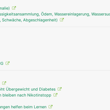
den Kontaktstellen zwischen den Nervenfortsätzen, den so
malie)
ssigkeitsansammlung, Ödem, Wassereinlagerung, Wassersu
, Schwäche, Abgeschlagenheit)
ENG
?
öht Übergewicht und Diabetes
 bleiben nach Nikotinstopp
ngen helfen beim Lernen