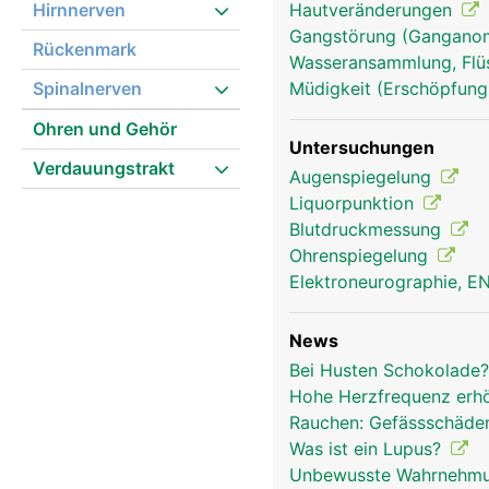
Hirnnerven
Hautveränderungen
(Neurotransmitter) an 
Gangstörung (Gangano
Synapsen.
Rückenmark
Wasseransammlung, Flü
Spinalnerven
Müdigkeit (Erschöpfung
Ohren und Gehör
Untersuchungen
Verdauungstrakt
Augenspiegelung
Liquorpunktion
Blutdruckmessung
Ohrenspiegelung
Elektroneurographie, 
News
Bei Husten Schokolade
Hohe Herzfrequenz erh
Rauchen: Gefässschäden
Was ist ein Lupus?
Unbewusste Wahrnehmu