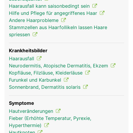
knollige Verdickung, die Haarzwiebel. Dort
Haarausfall kann saisonbedingt sein
befindet sich auch die gut durchblutete
Hilfe und Pflege für angegriffenes Haar
Haarpapille, die das Haar mit Nährstoffen versorgt
Andere Haarprobleme
und so zum Wachsen bringt. Zu jedem Haarfollikel
Stammzellen aus Haarfollikeln lassen Haare
gehört ein kleiner Muskel, der das Haar bei Kälte
spriessen
oder Stress aufrichtet ("Gänsehaut"). Die Körper-
und Kopfhaare dienen zum Schutz vor Kälte und
Sonneneinstrahlung. Die Augenbrauen und
Krankheitsbilder
Wimpern schützen die Augen vor äusseren
Haarausfall
Einflüssen und die Nasenhaare fangen kleine
Neurodermitis, Atopische Dermatitis, Ekzem
Partikel (z.B. Staub) ab, damit sie nicht eingeatmet
Kopfläuse, Filzläuse, Kleiderläuse
werden.
Furunkel und Karbunkel
Sonnenbrand, Dermatitis solaris
Symptome
Hautveränderungen
Fieber (Erhöhte Temperatur, Pyrexie,
Hyperthermie)
Hautknoten