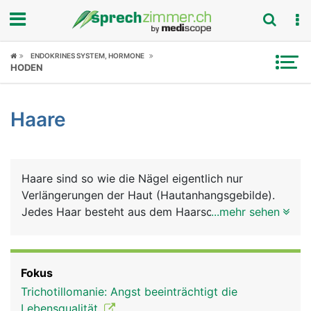
Fokus
ENDOKRINES SYSTEM, HORMONE
HODEN
Krankheitsbilder
Haare
Symptome
Untersuchungen
Haare sind so wie die Nägel eigentlich nur
News
Verlängerungen der Haut (Hautanhangsgebilde).
Jedes Haar besteht aus dem Haarschaft und der
...mehr sehen
Ratgeber
Haarwurzel, die tief in der Haut (Lederhaut)
verankert ist. Um die Haarwurzel herum liegt der
Rubriken
Haarfollikel, in dem sich Nervenenden befinden,
Fokus
die feinste Haarbewegungen registrieren. Die
Trichotillomanie: Angst beeinträchtigt die
Haarwurzel bildet an ihrem unteren Ende eine
Lebensqualität