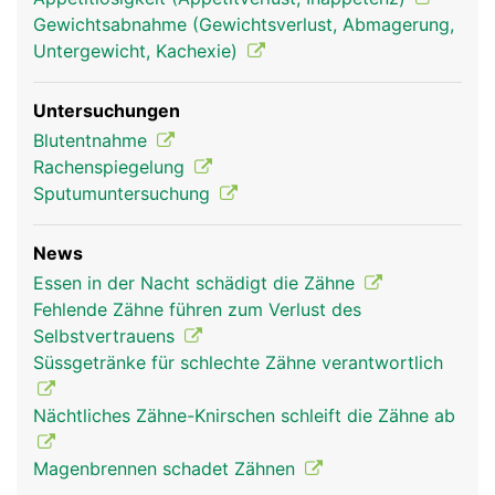
die über die Wurzelkanäle in die Zahnhöhle
Gewichtsabnahme (Gewichtsverlust, Abmagerung,
gelangen. Der Zahnfleischrand ist nicht mit dem
Untergewicht, Kachexie)
Zahnschmelz verwachsen, sondern erst mit der
tiefer liegenden Wurzelhaut, wodurch sich im
Untersuchungen
Bereich des Zahnhalses eine natürliche
Blutentnahme
Zahnfleischtasche bildet, die normalerweise
Rachenspiegelung
maximal zwei bis drei Millimeter tief ist.
Sputumuntersuchung
News
Essen in der Nacht schädigt die Zähne
Fehlende Zähne führen zum Verlust des
Selbstvertrauens
Süssgetränke für schlechte Zähne verantwortlich
Nächtliches Zähne-Knirschen schleift die Zähne ab
Magenbrennen schadet Zähnen