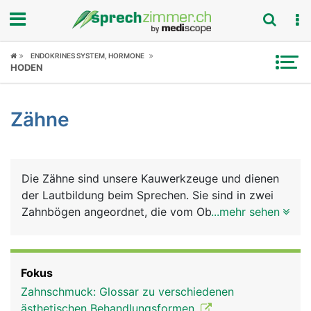
Fokus
ENDOKRINES SYSTEM, HORMONE
HODEN
Krankheitsbilder
Zähne
Symptome
Untersuchungen
Die Zähne sind unsere Kauwerkzeuge und dienen
News
der Lautbildung beim Sprechen. Sie sind in zwei
Zahnbögen angeordnet, die vom Oberkiefer- und
...mehr sehen
Ratgeber
vom Unterkiefer getragen werden. Jeder Mensch
hat im Leben zwei natürliche Zahnsätze (Gebisse):
Rubriken
Das Milchgebiss aus 20 Milchzähnen, das im
Fokus
mittleren Kindesalter vom bleibenden Gebiss
Zahnschmuck: Glossar zu verschiedenen
ersetzt wird, das aus 32 Zähnen besteht: auf jeder
ästhetischen Behandlungsformen