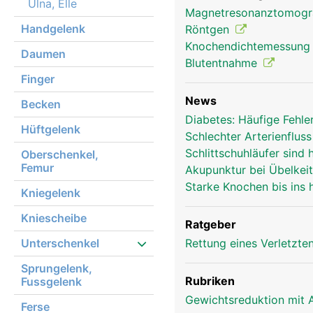
Ulna, Elle
Magnetresonanztomog
Handgelenk
Röntgen
Knochendichtemessun
Daumen
Blutentnahme
Unterarm Frau
Finger
News
Becken
Diabetes: Häufige Fehle
Hüftgelenk
Schlechter Arterienflu
Schlittschuhläufer sind 
Oberschenkel,
Femur
Akupunktur bei Übelkei
Starke Knochen bis ins
Kniegelenk
Kniescheibe
Ratgeber
Unterschenkel
Rettung eines Verletzte
Sprungelenk,
Rubriken
Fussgelenk
Gewichtsreduktion mit 
Ferse