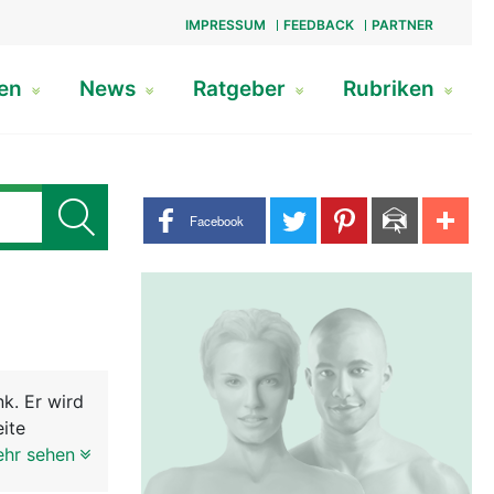
IMPRESSUM
FEEDBACK
PARTNER
gen
News
Ratgeber
Rubriken
Share buttons
Facebook
k. Er wird
eite
es
ehr sehen
gen sie