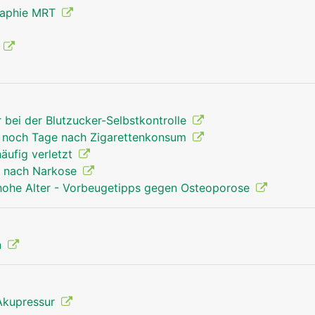
raphie MRT
g
Unterarm Mann
r bei der Blutzucker-Selbstkontrolle
ss noch Tage nach Zigarettenkonsum
häufig verletzt
t nach Narkose
 hohe Alter - Vorbeugetipps gegen Osteoporose
n
Akupressur