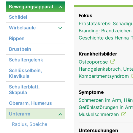
nebeneinander, zeigt si
Bewegungsapparat
Drehbewegung wird durc
Fokus
Schädel
ermöglicht. Das Zusamm
Prostatakrebs: Schädig
ermöglicht komplexe B
Wirbelsäule
Branding: Brandzeichen
gleichzeitiger Drehung
Geschichte des Henna-
Rippen
Hände und Finger, dere
Brustbein
Krankheitsbilder
Schultergelenk
Osteoporose
Handgelenksbruch, Unte
Schlüsselbein,
Klavikula
Kompartmentsyndrom
Schulterblatt,
Symptome
Skapula
Schmerzen im Arm, Hä
Oberarm, Humerus
Gefühlsstörungen in Arm
Unterarm
Muskelschmerzen
Radius, Speiche
Untersuchungen