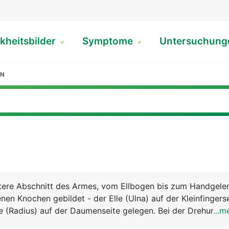
kheitsbilder
Symptome
Untersuchun
EN
ntere Abschnitt des Armes, vom Ellbogen bis zum Handgelen
nen Knochen gebildet - der Elle (Ulna) auf der Kleinfingers
e (Radius) auf der Daumenseite gelegen. Bei der Drehung d
...m
sich Elle und Speiche. Zeigt die Handfläche nach oben, lie