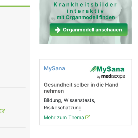
 Diese
Krankheitsbilder
interaktiv
nde
mit Organmodell finden
 Sehnen
Organmodell anschauen
gung der
MySana
Gesundheit selber in die Hand
nehmen
Bildung, Wissenstests,
Risikoschätzung
Mehr zum Thema