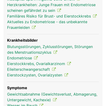
halbe Million unreife Eizellen. Nur ein kleiner Teil
Herzkrankheiten: Junge Frauen mit Endometriose
der Eizellen entwickelt sich im Verlauf des Lebens
scheinen gefährdet zu sein
zu reifen Eizellen. Während ihrer Entwicklung
Familiäres Risiko für Brust- und Eierstockkrebs
befinden sich die Eizellen in Hohlräumen (Follikel),
Aktuelles zu Endometriose - das unbekannte
die mit Flüssigkeit gefüllt sind und in der Wand der
Frauenleiden
Eierstöcke liegen. Jeder Follikel enthält eine
Eizelle. Bei Frauen im gebärfähigen Alter stossen
die Eierstöcke jeden Monat eine Eizelle aus, was
Krankheitsbilder
als Eisprung (Ovulation) bezeichnet wird.
Blutungsstörungen, Zyklusstörungen, Störungen
des Menstruationszyklus
Endometriose
Eierstockkrebs, Ovarialkarzinom
Eileiterschwangerschaft
Eierstockzysten, Ovarialzysten
Symptome
Gewichtsabnahme (Gewichtsverlust, Abmagerung,
Untergewicht, Kachexie)
Eierstocke Frau
Wasser im Bauch