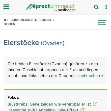
Fokus
ENDOKRINES SYSTEM, HORMONE
HODEN
Krankheitsbilder
Eierstöcke
(Ovarien)
Symptome
Untersuchungen
Die beiden Eierstöcke (Ovarien) gehören zu den
News
inneren Geschlechtsorganen der Frau und liegen
rechts und links neben der Gebärmutter. Sie haben
...mehr sehen
Ratgeber
eine ovale Form und sind etwas kleiner als ein
Hühnerei. Die Eierstöcke produzieren Eizellen
Rubriken
sowie die weiblichen Sexualhormone Östrogen
Fokus
und Gestagen. Eine Frau wird bereits mit dem
Brustkrebs: Gene zeigen wie vererbbar er ist
gesamten Bestand an Eizellen geboren - etwa eine
Inselspital spürt Angelina-Jolie-Effekt