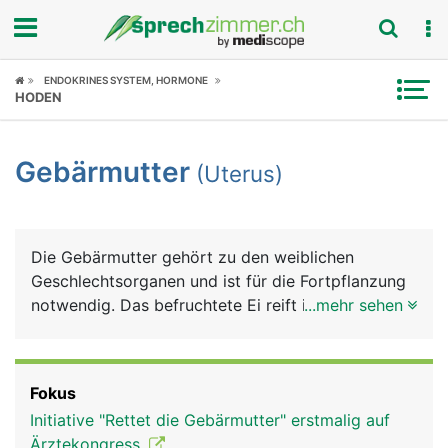
Fokus
ENDOKRINES SYSTEM, HORMONE
HODEN
Krankheitsbilder
Gebärmutter
(Uterus)
Symptome
Untersuchungen
Die Gebärmutter gehört zu den weiblichen
News
Geschlechtsorganen und ist für die Fortpflanzung
notwendig. Das befruchtete Ei reift in der
...mehr sehen
Ratgeber
Gebärmutter zum Kind heran.
Rubriken
Fokus
Initiative "Rettet die Gebärmutter" erstmalig auf
Ärztekongress