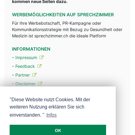
kommen neue Seiten dazu.
WERBEMÖGLICHKEITEN AUF SPRECHZIMMER
Für Ihre Werbebotschaft, PR-Kampagne oder
Kommunikationsstrategie mit Bezug zu Gesundheit oder
Medizin ist sprechzimmer.ch die ideale Platform
INFORMATIONEN
– Impressum
– Feedback
– Partner
– Disclaimer
– Datenschutzerklärung / Privacy Policy
"Diese Website nutzt Cookies. Mit der
weiteren Nutzung erklären Sie sich
– Werbung
einverstanden. "
Infos
– Mehr über unsere Experten
OK