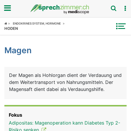
Fokus
ENDOKRINES SYSTEM, HORMONE
HODEN
Krankheitsbilder
Magen
Symptome
Untersuchungen
Der Magen als Hohlorgan dient der Verdauung und
News
dem Weitertransport von Nahrungsmitteln. Der
Magensaft dient dabei als Verdauungshilfe.
Ratgeber
Rubriken
Fokus
Adipositas: Magenoperation kann Diabetes Typ 2-
Risiko senken