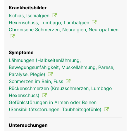
Wadennerv und einen Schienbeinnerv. Der
Ischiasnerv leitet einerseits Schmerz- und
Krankheitsbilder
Gefühlswahrnehmungen von den Beinen und
Ischias, Ischialgien
Füssen zum Gehirn und andererseits
Hexenschuss, Lumbago, Lumbalgien
Bewegungssignale vom Gehirn zu den jeweiligen
Chronische Schmerzen, Neuralgien, Neuropathien
Muskeln der Beine und Füsse. Schäden des
Ischiasnervs können daher starke Schmerzen,
Taubheitsgefühle oder Muskelschwächen bzw.
Symptome
Lähmungen an den Beinen auslösen.
Lähmungen (Halbseitenlähmung,
Bewegungsunfähigkeit, Muskellähmung, Parese,
Paralyse, Plegie)
Schmerzen im Bein, Fuss
Rückenschmerzen (Kreuzschmerzen, Lumbago
Hexenschuss)
Gefühlsstörungen in Armen oder Beinen
(Sensibilitätsstörungen, Taubheitsgefühle)
Untersuchungen
ischiasnerv frau
ischiasnerv mann