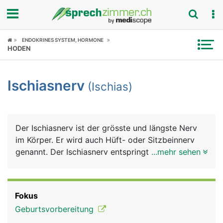
Fokus
ENDOKRINES SYSTEM, HORMONE
HODEN
Krankheitsbilder
Ischiasnerv
(Ischias)
Symptome
Untersuchungen
Der Ischiasnerv ist der grösste und längste Nerv
News
im Körper. Er wird auch Hüft- oder Sitzbeinnerv
genannt. Der Ischiasnerv entspringt in Höhe der
...mehr sehen
Ratgeber
Lendenwirbelsäule aus einem Nervengeflecht des
Rückenmarks. Er gelangt unter dem Gesässmuskel
Rubriken
über eine Öffnung im Beckenknochen an die
Fokus
Rückseite des Beines und zieht bis zu den Zehen.
Geburtsvorbereitung
In Höhe der Kniekehle teilt er sich in einen